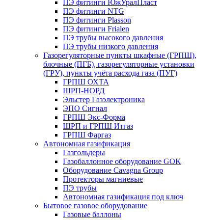
ПЭ фитинги ЮжУралПласт
ПЭ фитинги NTG
ПЭ фитинги Plasson
ПЭ фитинги Frialen
ПЭ трубы высокого давления
ПЭ трубы низкого давления
Газорегуляторные пункты шкафные (ГРПШ),
блочные (ПГБ), газорегуляторные установки
(ГРУ), пункты учёта расхода газа (ПУГ)
ГРПШ ОХТА
ШРП-НОРД
Эльстер Газэлектроника
ЭПО Сигнал
ГРПШ Экс-Форма
ШРП и ГРПШ Итгаз
ГРПШ Фаргаз
Автономная газификация
Газгольдеры
Газобаллонное оборудование GOK
Оборудование Cavagna Group
Протекторы магниевые
ПЭ трубы
Автономная газификация под ключ
Бытовое газовое оборудование
Газовые баллоны