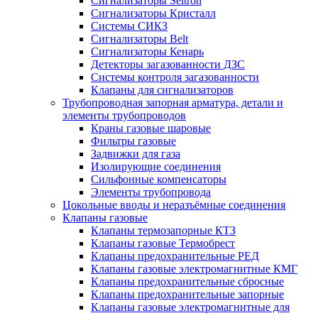
Сигнализаторы Seitron
Сигнализаторы Кристалл
Системы СИКЗ
Сигнализаторы Belt
Сигнализаторы Кенарь
Детекторы загазованности ДЗС
Системы контроля загазованности
Клапаны для сигнализаторов
Трубопроводная запорная арматура, детали и
элементы трубопроводов
Краны газовые шаровые
Фильтры газовые
Задвижки для газа
Изолирующие соединения
Сильфонные компенсаторы
Элементы трубопровода
Цокольные вводы и неразъёмные соединения
Клапаны газовые
Клапаны термозапорные КТЗ
Клапаны газовые Термобрест
Клапаны предохранительные РЕД
Клапаны газовые электромагнитные КМГ
Клапаны предохранительные сбросные
Клапаны предохранительные запорные
Клапаны газовые электромагнитные для