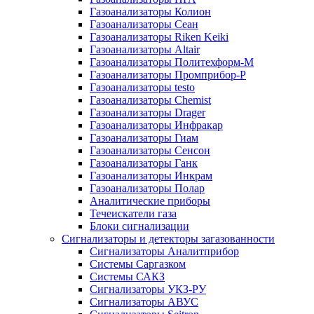
Газоанализаторы Колион
Газоанализаторы Сеан
Газоанализаторы Riken Keiki
Газоанализаторы Altair
Газоанализаторы Политехформ-М
Газоанализаторы Промприбор-Р
Газоанализаторы testo
Газоанализаторы Chemist
Газоанализаторы Drager
Газоанализаторы Инфракар
Газоанализаторы Гиам
Газоанализаторы Сенсон
Газоанализаторы Ганк
Газоанализаторы Инкрам
Газоанализаторы Полар
Аналитические приборы
Течеискатели газа
Блоки сигнализации
Сигнализаторы и детекторы загазованности
Сигнализаторы Аналитприбор
Системы Саргазком
Системы САКЗ
Сигнализаторы УКЗ-РУ
Сигнализаторы АВУС