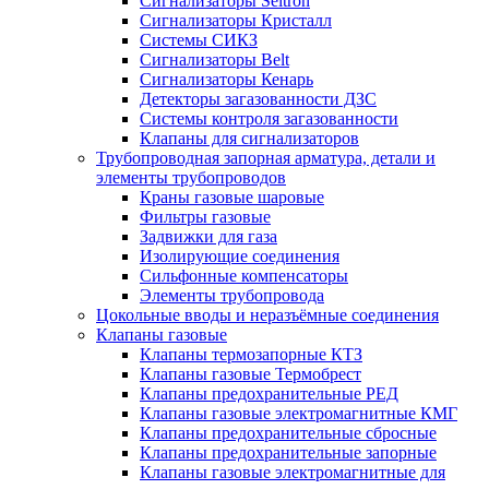
Сигнализаторы Seitron
Сигнализаторы Кристалл
Системы СИКЗ
Сигнализаторы Belt
Сигнализаторы Кенарь
Детекторы загазованности ДЗС
Системы контроля загазованности
Клапаны для сигнализаторов
Трубопроводная запорная арматура, детали и
элементы трубопроводов
Краны газовые шаровые
Фильтры газовые
Задвижки для газа
Изолирующие соединения
Сильфонные компенсаторы
Элементы трубопровода
Цокольные вводы и неразъёмные соединения
Клапаны газовые
Клапаны термозапорные КТЗ
Клапаны газовые Термобрест
Клапаны предохранительные РЕД
Клапаны газовые электромагнитные КМГ
Клапаны предохранительные сбросные
Клапаны предохранительные запорные
Клапаны газовые электромагнитные для