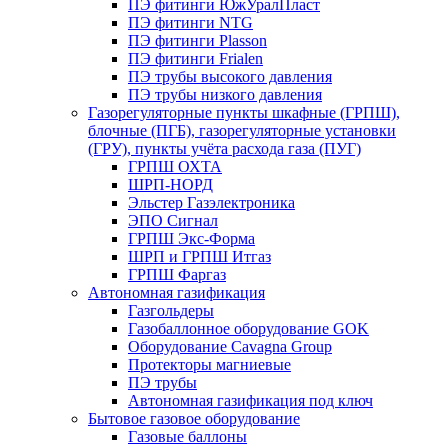
ПЭ фитинги ЮжУралПласт
ПЭ фитинги NTG
ПЭ фитинги Plasson
ПЭ фитинги Frialen
ПЭ трубы высокого давления
ПЭ трубы низкого давления
Газорегуляторные пункты шкафные (ГРПШ),
блочные (ПГБ), газорегуляторные установки
(ГРУ), пункты учёта расхода газа (ПУГ)
ГРПШ ОХТА
ШРП-НОРД
Эльстер Газэлектроника
ЭПО Сигнал
ГРПШ Экс-Форма
ШРП и ГРПШ Итгаз
ГРПШ Фаргаз
Автономная газификация
Газгольдеры
Газобаллонное оборудование GOK
Оборудование Cavagna Group
Протекторы магниевые
ПЭ трубы
Автономная газификация под ключ
Бытовое газовое оборудование
Газовые баллоны