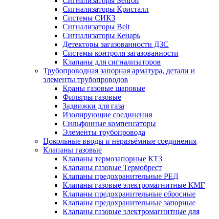
Сигнализаторы Seitron
Сигнализаторы Кристалл
Системы СИКЗ
Сигнализаторы Belt
Сигнализаторы Кенарь
Детекторы загазованности ДЗС
Системы контроля загазованности
Клапаны для сигнализаторов
Трубопроводная запорная арматура, детали и
элементы трубопроводов
Краны газовые шаровые
Фильтры газовые
Задвижки для газа
Изолирующие соединения
Сильфонные компенсаторы
Элементы трубопровода
Цокольные вводы и неразъёмные соединения
Клапаны газовые
Клапаны термозапорные КТЗ
Клапаны газовые Термобрест
Клапаны предохранительные РЕД
Клапаны газовые электромагнитные КМГ
Клапаны предохранительные сбросные
Клапаны предохранительные запорные
Клапаны газовые электромагнитные для