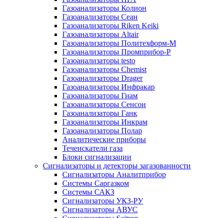
Газоанализаторы Колион
Газоанализаторы Сеан
Газоанализаторы Riken Keiki
Газоанализаторы Altair
Газоанализаторы Политехформ-М
Газоанализаторы Промприбор-Р
Газоанализаторы testo
Газоанализаторы Chemist
Газоанализаторы Drager
Газоанализаторы Инфракар
Газоанализаторы Гиам
Газоанализаторы Сенсон
Газоанализаторы Ганк
Газоанализаторы Инкрам
Газоанализаторы Полар
Аналитические приборы
Течеискатели газа
Блоки сигнализации
Сигнализаторы и детекторы загазованности
Сигнализаторы Аналитприбор
Системы Саргазком
Системы САКЗ
Сигнализаторы УКЗ-РУ
Сигнализаторы АВУС