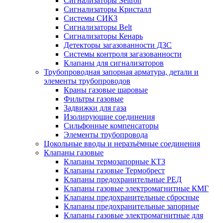
Сигнализаторы Seitron
Сигнализаторы Кристалл
Системы СИКЗ
Сигнализаторы Belt
Сигнализаторы Кенарь
Детекторы загазованности ДЗС
Системы контроля загазованности
Клапаны для сигнализаторов
Трубопроводная запорная арматура, детали и
элементы трубопроводов
Краны газовые шаровые
Фильтры газовые
Задвижки для газа
Изолирующие соединения
Сильфонные компенсаторы
Элементы трубопровода
Цокольные вводы и неразъёмные соединения
Клапаны газовые
Клапаны термозапорные КТЗ
Клапаны газовые Термобрест
Клапаны предохранительные РЕД
Клапаны газовые электромагнитные КМГ
Клапаны предохранительные сбросные
Клапаны предохранительные запорные
Клапаны газовые электромагнитные для