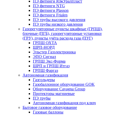
ПЭ фитинги ЮжУралПласт
ПЭ фитинги NTG
ПЭ фитинги Plasson
ПЭ фитинги Frialen
ПЭ трубы высокого давления
ПЭ трубы низкого давления
Газорегуляторные пункты шкафные (ГРПШ),
блочные (ПГБ), газорегуляторные установки
(ГРУ), пункты учёта расхода газа (ПУГ)
ГРПШ ОХТА
ШРП-НОРД
Эльстер Газэлектроника
ЭПО Сигнал
ГРПШ Экс-Форма
ШРП и ГРПШ Итгаз
ГРПШ Фаргаз
Автономная газификация
Газгольдеры
Газобаллонное оборудование GOK
Оборудование Cavagna Group
Протекторы магниевые
ПЭ трубы
Автономная газификация под ключ
Бытовое газовое оборудование
Газовые баллоны