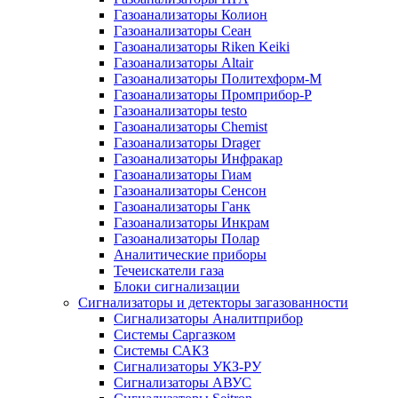
Газоанализаторы Колион
Газоанализаторы Сеан
Газоанализаторы Riken Keiki
Газоанализаторы Altair
Газоанализаторы Политехформ-М
Газоанализаторы Промприбор-Р
Газоанализаторы testo
Газоанализаторы Chemist
Газоанализаторы Drager
Газоанализаторы Инфракар
Газоанализаторы Гиам
Газоанализаторы Сенсон
Газоанализаторы Ганк
Газоанализаторы Инкрам
Газоанализаторы Полар
Аналитические приборы
Течеискатели газа
Блоки сигнализации
Сигнализаторы и детекторы загазованности
Сигнализаторы Аналитприбор
Системы Саргазком
Системы САКЗ
Сигнализаторы УКЗ-РУ
Сигнализаторы АВУС