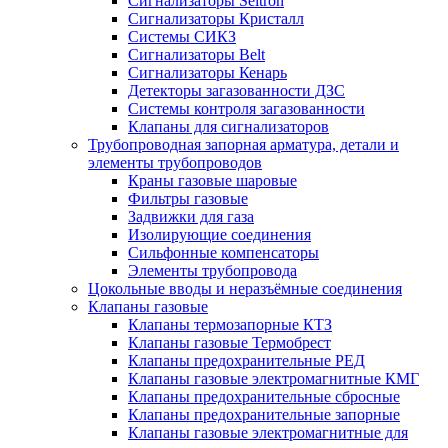
Сигнализаторы Seitron
Сигнализаторы Кристалл
Системы СИКЗ
Сигнализаторы Belt
Сигнализаторы Кенарь
Детекторы загазованности ДЗС
Системы контроля загазованности
Клапаны для сигнализаторов
Трубопроводная запорная арматура, детали и
элементы трубопроводов
Краны газовые шаровые
Фильтры газовые
Задвижки для газа
Изолирующие соединения
Сильфонные компенсаторы
Элементы трубопровода
Цокольные вводы и неразъёмные соединения
Клапаны газовые
Клапаны термозапорные КТЗ
Клапаны газовые Термобрест
Клапаны предохранительные РЕД
Клапаны газовые электромагнитные КМГ
Клапаны предохранительные сбросные
Клапаны предохранительные запорные
Клапаны газовые электромагнитные для