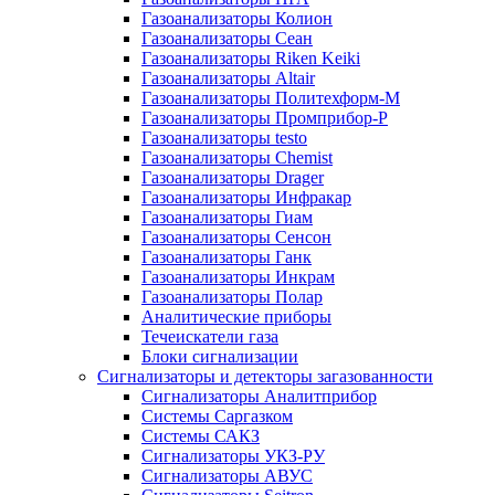
Газоанализаторы Колион
Газоанализаторы Сеан
Газоанализаторы Riken Keiki
Газоанализаторы Altair
Газоанализаторы Политехформ-М
Газоанализаторы Промприбор-Р
Газоанализаторы testo
Газоанализаторы Chemist
Газоанализаторы Drager
Газоанализаторы Инфракар
Газоанализаторы Гиам
Газоанализаторы Сенсон
Газоанализаторы Ганк
Газоанализаторы Инкрам
Газоанализаторы Полар
Аналитические приборы
Течеискатели газа
Блоки сигнализации
Сигнализаторы и детекторы загазованности
Сигнализаторы Аналитприбор
Системы Саргазком
Системы САКЗ
Сигнализаторы УКЗ-РУ
Сигнализаторы АВУС