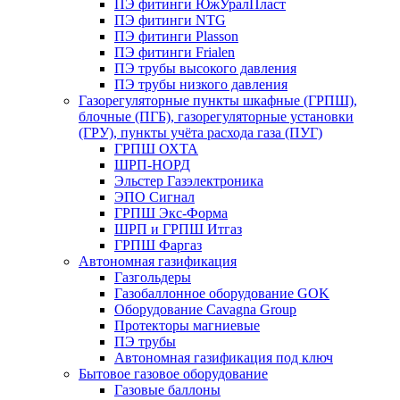
ПЭ фитинги ЮжУралПласт
ПЭ фитинги NTG
ПЭ фитинги Plasson
ПЭ фитинги Frialen
ПЭ трубы высокого давления
ПЭ трубы низкого давления
Газорегуляторные пункты шкафные (ГРПШ),
блочные (ПГБ), газорегуляторные установки
(ГРУ), пункты учёта расхода газа (ПУГ)
ГРПШ ОХТА
ШРП-НОРД
Эльстер Газэлектроника
ЭПО Сигнал
ГРПШ Экс-Форма
ШРП и ГРПШ Итгаз
ГРПШ Фаргаз
Автономная газификация
Газгольдеры
Газобаллонное оборудование GOK
Оборудование Cavagna Group
Протекторы магниевые
ПЭ трубы
Автономная газификация под ключ
Бытовое газовое оборудование
Газовые баллоны