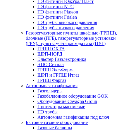
ПЭ фитинги ЮжУралПласт
ПЭ фитинги NTG
ПЭ фитинги Plasson
ПЭ фитинги Frialen
ПЭ трубы высокого давления
ПЭ трубы низкого давления
Газорегуляторные пункты шкафные (ГРПШ),
блочные (ПГБ), газорегуляторные установки
(ГРУ), пункты учёта расхода газа (ПУГ)
ГРПШ ОХТА
ШРП-НОРД
Эльстер Газэлектроника
ЭПО Сигнал
ГРПШ Экс-Форма
ШРП и ГРПШ Итгаз
ГРПШ Фаргаз
Автономная газификация
Газгольдеры
Газобаллонное оборудование GOK
Оборудование Cavagna Group
Протекторы магниевые
ПЭ трубы
Автономная газификация под ключ
Бытовое газовое оборудование
Газовые баллоны