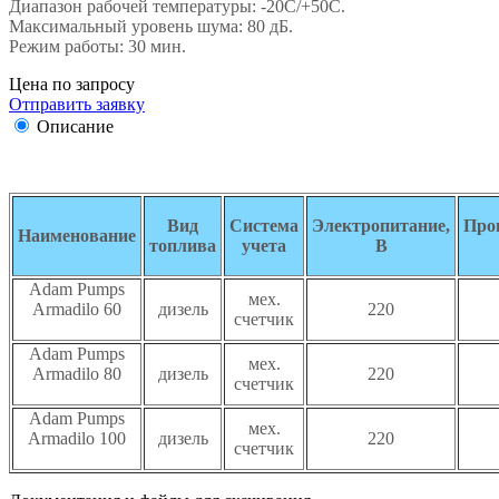
Диапазон рабочей температуры: -20C/+50С.
Максимальный уровень шума: 80 дБ.
Режим работы: 30 мин.
Цена по запросу
Отправить заявку
Описание
Вид
Система
Электропитание,
Про
Наименование
топлива
учета
В
Adam Pumps
мех.
Armadilo 60
дизель
220
счетчик
Adam Pumps
мех.
Armadilo 80
дизель
220
счетчик
Adam Pumps
мех.
Armadilo 100
дизель
220
счетчик