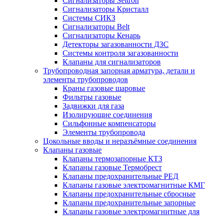
Сигнализаторы Seitron
Сигнализаторы Кристалл
Системы СИКЗ
Сигнализаторы Belt
Сигнализаторы Кенарь
Детекторы загазованности ДЗС
Системы контроля загазованности
Клапаны для сигнализаторов
Трубопроводная запорная арматура, детали и
элементы трубопроводов
Краны газовые шаровые
Фильтры газовые
Задвижки для газа
Изолирующие соединения
Сильфонные компенсаторы
Элементы трубопровода
Цокольные вводы и неразъёмные соединения
Клапаны газовые
Клапаны термозапорные КТЗ
Клапаны газовые Термобрест
Клапаны предохранительные РЕД
Клапаны газовые электромагнитные КМГ
Клапаны предохранительные сбросные
Клапаны предохранительные запорные
Клапаны газовые электромагнитные для