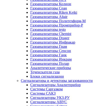
Газоанализаторы Колион
Газоанализаторы Сеан
Газоанализаторы Riken Keiki
Газоанализаторы Altair
Газоанализаторы Политехформ-М
Газоанализаторы Промприбор-Р
Газоанализаторы testo
Газоанализаторы Chemist
Газоанализаторы Drager
Газоанализаторы Инфракар
Газоанализаторы Гиам
Газоанализаторы Сенсон
Газоанализаторы Ганк
Газоанализаторы Инкрам
Газоанализаторы Полар
Аналитические приборы
Течеискатели газа
Блоки сигнализации
Сигнализаторы и детекторы загазованности
Сигнализаторы Аналитприбор
Системы Саргазком
Системы САКЗ
Сигнализаторы УКЗ-РУ
Сигнализаторы АВУС