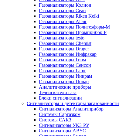
Газоанализаторы Колион
Газоанализаторы Сеан
Газоанализаторы Riken Keiki
Газоанализаторы Altair
Газоанализаторы Политехформ-М
Газоанализаторы Промприбор-Р
Газоанализаторы testo
Газоанализаторы Chemist
Газоанализаторы Drager
Газоанализаторы Инфракар
Газоанализаторы Гиам
Газоанализаторы Сенсон
Газоанализаторы Ганк
Газоанализаторы Инкрам
Газоанализаторы Полар
Аналитические приборы
Течеискатели газа
Блоки сигнализации
Сигнализаторы и детекторы загазованности
Сигнализаторы Аналитприбор
Системы Саргазком
Системы САКЗ
Сигнализаторы УКЗ-РУ
Сигнализаторы АВУС