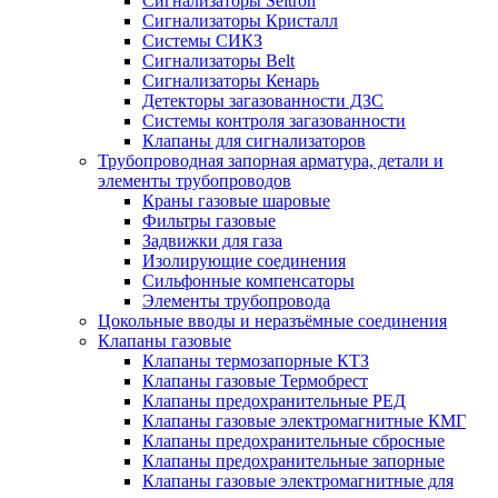
Сигнализаторы Seitron
Сигнализаторы Кристалл
Системы СИКЗ
Сигнализаторы Belt
Сигнализаторы Кенарь
Детекторы загазованности ДЗС
Системы контроля загазованности
Клапаны для сигнализаторов
Трубопроводная запорная арматура, детали и
элементы трубопроводов
Краны газовые шаровые
Фильтры газовые
Задвижки для газа
Изолирующие соединения
Сильфонные компенсаторы
Элементы трубопровода
Цокольные вводы и неразъёмные соединения
Клапаны газовые
Клапаны термозапорные КТЗ
Клапаны газовые Термобрест
Клапаны предохранительные РЕД
Клапаны газовые электромагнитные КМГ
Клапаны предохранительные сбросные
Клапаны предохранительные запорные
Клапаны газовые электромагнитные для