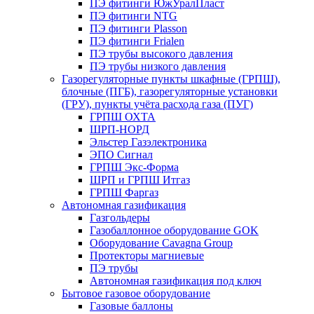
ПЭ фитинги ЮжУралПласт
ПЭ фитинги NTG
ПЭ фитинги Plasson
ПЭ фитинги Frialen
ПЭ трубы высокого давления
ПЭ трубы низкого давления
Газорегуляторные пункты шкафные (ГРПШ),
блочные (ПГБ), газорегуляторные установки
(ГРУ), пункты учёта расхода газа (ПУГ)
ГРПШ ОХТА
ШРП-НОРД
Эльстер Газэлектроника
ЭПО Сигнал
ГРПШ Экс-Форма
ШРП и ГРПШ Итгаз
ГРПШ Фаргаз
Автономная газификация
Газгольдеры
Газобаллонное оборудование GOK
Оборудование Cavagna Group
Протекторы магниевые
ПЭ трубы
Автономная газификация под ключ
Бытовое газовое оборудование
Газовые баллоны