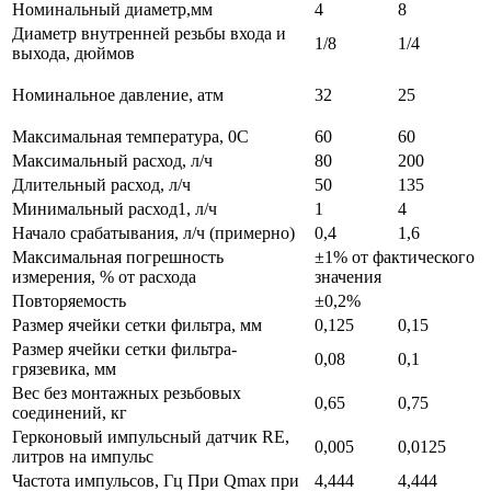
Номинальный диаметр,мм
4
8
Диаметр внутренней резьбы входа и
1/8
1/4
выхода, дюймов
Номинальное давление, атм
32
25
Максимальная температура, 0C
60
60
Максимальный расход, л/ч
80
200
Длительный расход, л/ч
50
135
Минимальный расход1, л/ч
1
4
Начало срабатывания, л/ч (примерно)
0,4
1,6
Максимальная погрешность
±1% от фактического
измерения, % от расхода
значения
Повторяемость
±0,2%
Размер ячейки сетки фильтра, мм
0,125
0,15
Размер ячейки сетки фильтра-
0,08
0,1
грязевика, мм
Вес без монтажных резьбовых
0,65
0,75
соединений, кг
Герконовый импульсный датчик RE,
0,005
0,0125
литров на импульс
Частота импульсов, Гц При Qmax при
4,444
4,444