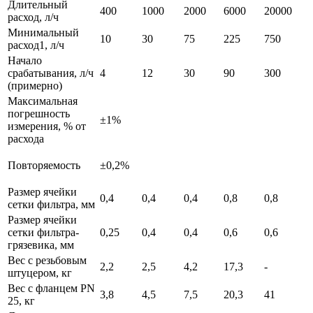
Длительный
400
1000
2000
6000
20000
расход, л/ч
Минимальный
10
30
75
225
750
расход1, л/ч
Начало
срабатывания, л/ч
4
12
30
90
300
(примерно)
Максимальная
погрешность
±1%
измерения, % от
расхода
Повторяемость
±0,2%
Размер ячейки
0,4
0,4
0,4
0,8
0,8
сетки фильтра, мм
Размер ячейки
сетки фильтра-
0,25
0,4
0,4
0,6
0,6
грязевика, мм
Вес с резьбовым
2,2
2,5
4,2
17,3
-
штуцером, кг
Вес с фланцем PN
3,8
4,5
7,5
20,3
41
25, кг