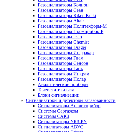
Газоанализаторы Колион
Газоанализаторы Сеан
Газоанализаторы Riken Keiki
Газоанализаторы Altair
Газоанализаторы Политехформ-М
Газоанализаторы Промприбор-Р
Газоанализаторы testo
Газоанализаторы Chemist
Газоанализаторы Drager
Газоанализаторы Инфракар
Газоанализаторы Гиам
Газоанализаторы Сенсон
Газоанализаторы Ганк
Газоанализаторы Инкрам
Газоанализаторы Полар
Аналитические приборы
Течеискатели газа
Блоки сигнализации
Сигнализаторы и детекторы загазованности
Сигнализаторы Аналитприбор
Системы Саргазком
Системы САКЗ
Сигнализаторы УКЗ-РУ
Сигнализаторы АВУС