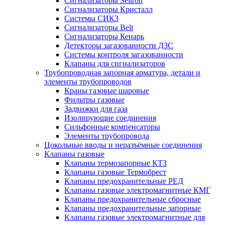
Сигнализаторы Seitron
Сигнализаторы Кристалл
Системы СИКЗ
Сигнализаторы Belt
Сигнализаторы Кенарь
Детекторы загазованности ДЗС
Системы контроля загазованности
Клапаны для сигнализаторов
Трубопроводная запорная арматура, детали и
элементы трубопроводов
Краны газовые шаровые
Фильтры газовые
Задвижки для газа
Изолирующие соединения
Сильфонные компенсаторы
Элементы трубопровода
Цокольные вводы и неразъёмные соединения
Клапаны газовые
Клапаны термозапорные КТЗ
Клапаны газовые Термобрест
Клапаны предохранительные РЕД
Клапаны газовые электромагнитные КМГ
Клапаны предохранительные сбросные
Клапаны предохранительные запорные
Клапаны газовые электромагнитные для