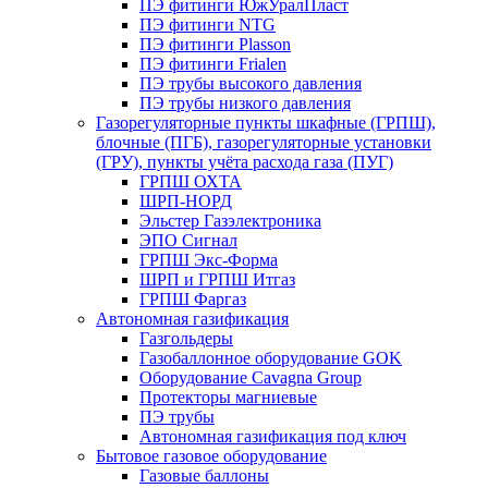
ПЭ фитинги ЮжУралПласт
ПЭ фитинги NTG
ПЭ фитинги Plasson
ПЭ фитинги Frialen
ПЭ трубы высокого давления
ПЭ трубы низкого давления
Газорегуляторные пункты шкафные (ГРПШ),
блочные (ПГБ), газорегуляторные установки
(ГРУ), пункты учёта расхода газа (ПУГ)
ГРПШ ОХТА
ШРП-НОРД
Эльстер Газэлектроника
ЭПО Сигнал
ГРПШ Экс-Форма
ШРП и ГРПШ Итгаз
ГРПШ Фаргаз
Автономная газификация
Газгольдеры
Газобаллонное оборудование GOK
Оборудование Cavagna Group
Протекторы магниевые
ПЭ трубы
Автономная газификация под ключ
Бытовое газовое оборудование
Газовые баллоны