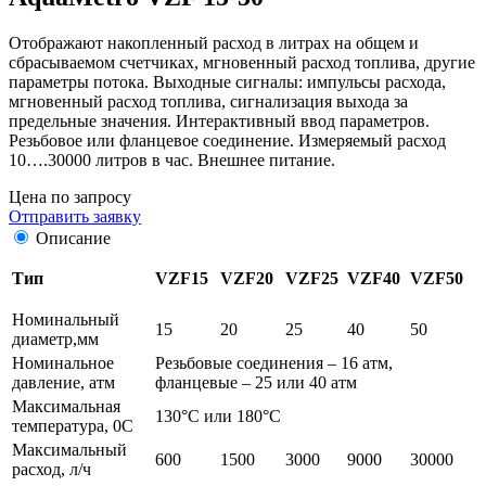
Отображают накопленный расход в литрах на общем и
сбрасываемом счетчиках, мгновенный расход топлива, другие
параметры потока. Выходные сигналы: импульсы расхода,
мгновенный расход топлива, сигнализация выхода за
предельные значения. Интерактивный ввод параметров.
Резьбовое или фланцевое соединение. Измеряемый расход
10….30000 литров в час. Внешнее питание.
Цена по запросу
Отправить заявку
Описание
Тип
VZF15
VZF20
VZF25
VZF40
VZF50
Номинальный
15
20
25
40
50
диаметр,мм
Номинальное
Резьбовые соединения – 16 атм,
давление, атм
фланцевые – 25 или 40 атм
Максимальная
130°C или 180°C
температура, 0C
Максимальный
600
1500
3000
9000
30000
расход, л/ч