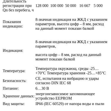
Длительность
регистрации при
128 000
100 000
50 000
16 667
5 000
Qn без перебега, ч
8-значная индикация на ЖКД с указанием
Показания
параметров, высота цифр – 8 мм, расход
индикации:
на данный момент показан балкой
8-значная индикация на ЖКД с указанием
параметров,
Индикация:
высота цифр – 8 мм, расход на данный
момент показан балкой
Температура окружающ. среды -25…
Температура:
+70°C Температура хранения -25…+85°C
CE, испытания на вибрацию и удары
Безопасность:
согласно DIN IEC 68
Питание:
6…30 В
энергонезависимое запоминающее
Хранение данных:
устройство ЕЕРROM
Вид защиты:
IP66 (IEC 60529) от напора воды и пыли