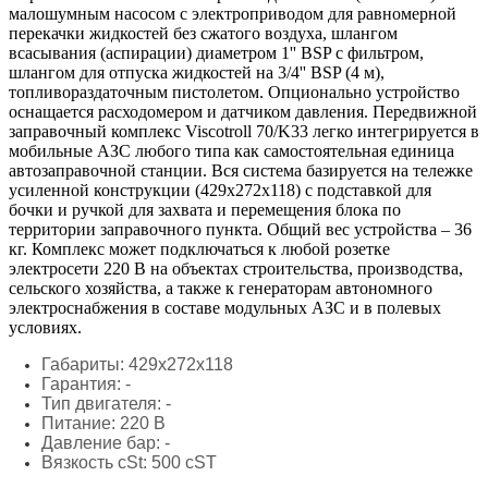
малошумным насосом с электроприводом для равномерной
перекачки жидкостей без сжатого воздуха, шлангом
всасывания (аспирации) диаметром 1'' BSP с фильтром,
шлангом для отпуска жидкостей на 3/4'' BSP (4 м),
топливораздаточным пистолетом. Опционально устройство
оснащается расходомером и датчиком давления. Передвижной
заправочный комплекс Viscotroll 70/K33 легко интегрируется в
мобильные АЗС любого типа как самостоятельная единица
автозаправочной станции. Вся система базируется на тележке
усиленной конструкции (429х272х118) с подставкой для
бочки и ручкой для захвата и перемещения блока по
территории заправочного пункта. Общий вес устройства – 36
кг. Комплекс может подключаться к любой розетке
электросети 220 В на объектах строительства, производства,
сельского хозяйства, а также к генераторам автономного
электроснабжения в составе модульных АЗС и в полевых
условиях.
Габариты: 429х272х118
Гарантия: -
Тип двигателя: -
Питание: 220 В
Давление бар: -
Вязкость cSt: 500 cST