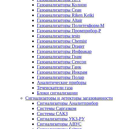
Газоанализаторы Колион
Газоанализаторы Сеан
Газоанализаторы Riken Keiki
Газоанализаторы Altair
Газоанализаторы Политехформ-М
Газоанализаторы Промприбор-Р
Газоанализаторы testo
Газоанализаторы Chemist
Газоанализаторы Drager
Газоанализаторы Инфракар
Газоанализаторы Гиам
Газоанализаторы Сенсон
Газоанализаторы Ганк
Газоанализаторы Инкрам
Газоанализаторы Полар
Аналитические приборы
Течеискатели газа
Блоки сигнализации
Сигнализаторы и детекторы загазованности
Сигнализаторы Аналитприбор
Системы Саргазком
Системы САКЗ
Сигнализаторы УКЗ-РУ
Сигнализаторы АВУС