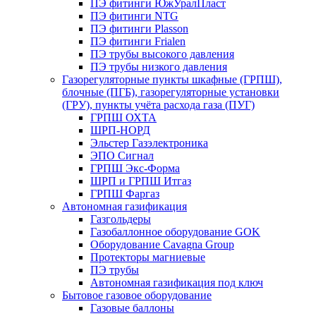
ПЭ фитинги ЮжУралПласт
ПЭ фитинги NTG
ПЭ фитинги Plasson
ПЭ фитинги Frialen
ПЭ трубы высокого давления
ПЭ трубы низкого давления
Газорегуляторные пункты шкафные (ГРПШ),
блочные (ПГБ), газорегуляторные установки
(ГРУ), пункты учёта расхода газа (ПУГ)
ГРПШ ОХТА
ШРП-НОРД
Эльстер Газэлектроника
ЭПО Сигнал
ГРПШ Экс-Форма
ШРП и ГРПШ Итгаз
ГРПШ Фаргаз
Автономная газификация
Газгольдеры
Газобаллонное оборудование GOK
Оборудование Cavagna Group
Протекторы магниевые
ПЭ трубы
Автономная газификация под ключ
Бытовое газовое оборудование
Газовые баллоны