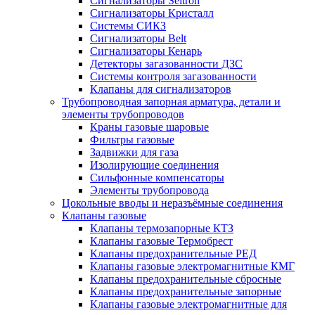
Сигнализаторы Seitron
Сигнализаторы Кристалл
Системы СИКЗ
Сигнализаторы Belt
Сигнализаторы Кенарь
Детекторы загазованности ДЗС
Системы контроля загазованности
Клапаны для сигнализаторов
Трубопроводная запорная арматура, детали и
элементы трубопроводов
Краны газовые шаровые
Фильтры газовые
Задвижки для газа
Изолирующие соединения
Сильфонные компенсаторы
Элементы трубопровода
Цокольные вводы и неразъёмные соединения
Клапаны газовые
Клапаны термозапорные КТЗ
Клапаны газовые Термобрест
Клапаны предохранительные РЕД
Клапаны газовые электромагнитные КМГ
Клапаны предохранительные сбросные
Клапаны предохранительные запорные
Клапаны газовые электромагнитные для