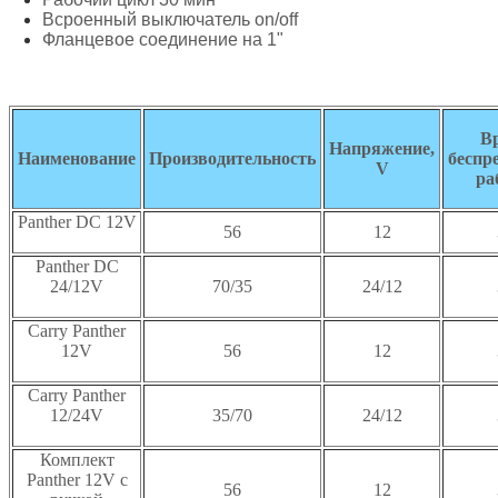
Всроенный выключатель on/off
Фланцевое соединение на 1"
В
Напряжение,
Наименование
Производительность
беспр
V
ра
Panther DC 12V
56
12
Panther DC
24/12V
70/35
24/12
Carry Panther
12V
56
12
Carry Panther
12/24V
35/70
24/12
Комплект
Panther 12V с
56
12