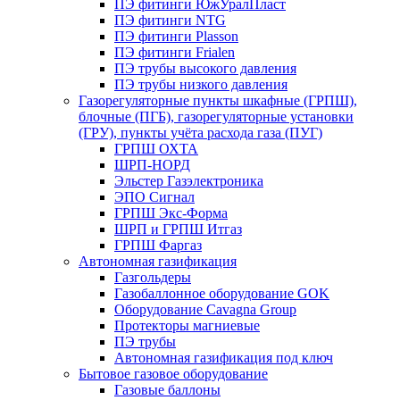
ПЭ фитинги ЮжУралПласт
ПЭ фитинги NTG
ПЭ фитинги Plasson
ПЭ фитинги Frialen
ПЭ трубы высокого давления
ПЭ трубы низкого давления
Газорегуляторные пункты шкафные (ГРПШ),
блочные (ПГБ), газорегуляторные установки
(ГРУ), пункты учёта расхода газа (ПУГ)
ГРПШ ОХТА
ШРП-НОРД
Эльстер Газэлектроника
ЭПО Сигнал
ГРПШ Экс-Форма
ШРП и ГРПШ Итгаз
ГРПШ Фаргаз
Автономная газификация
Газгольдеры
Газобаллонное оборудование GOK
Оборудование Cavagna Group
Протекторы магниевые
ПЭ трубы
Автономная газификация под ключ
Бытовое газовое оборудование
Газовые баллоны