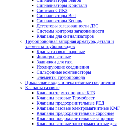
Сигнализаторы Seitron
Сигнализаторы Кристалл
Системы СИКЗ
Сигнализаторы Belt
Сигнализаторы Кенарь
Детекторы загазованности ДЗС
Системы контроля загазованности
Клапаны для сигнализаторов
Трубопроводная запорная арматура, детали и
элементы трубопроводов
Краны газовые шаровые
Фильтры газовые
Задвижки для газа
Изолирующие соединения
Сильфонные компенсаторы
Элементы трубопровода
Цокольные вводы и неразъёмные соединения
Клапаны газовые
Клапаны термозапорные КТЗ
Клапаны газовые Термобрест
Клапаны предохранительные РЕД
Клапаны газовые электромагнитные КМГ
Клапаны предохранительные сбросные
Клапаны предохранительные запорные
Клапаны газовые электромагнитные для