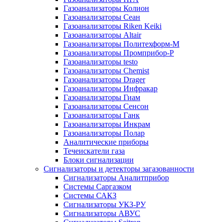
Газоанализаторы Колион
Газоанализаторы Сеан
Газоанализаторы Riken Keiki
Газоанализаторы Altair
Газоанализаторы Политехформ-М
Газоанализаторы Промприбор-Р
Газоанализаторы testo
Газоанализаторы Chemist
Газоанализаторы Drager
Газоанализаторы Инфракар
Газоанализаторы Гиам
Газоанализаторы Сенсон
Газоанализаторы Ганк
Газоанализаторы Инкрам
Газоанализаторы Полар
Аналитические приборы
Течеискатели газа
Блоки сигнализации
Сигнализаторы и детекторы загазованности
Сигнализаторы Аналитприбор
Системы Саргазком
Системы САКЗ
Сигнализаторы УКЗ-РУ
Сигнализаторы АВУС