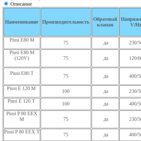
Описание
Обратный
Напряже
Наименование
Производительность
клапан
V/H
Piusi E80 M
75
да
230/5
Piusi E80 M
(120V)
75
да
120/6
Piusi E80 T
75
да
400/5
Piusi E 120 M
100
да
230/5
Piusi E 120 T
100
да
400/5
Piusi P 80 EEX
M
75
да
230/5
Piusi P 80 EEX T
75
да
400/5