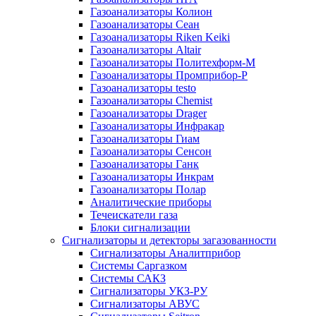
Газоанализаторы Колион
Газоанализаторы Сеан
Газоанализаторы Riken Keiki
Газоанализаторы Altair
Газоанализаторы Политехформ-М
Газоанализаторы Промприбор-Р
Газоанализаторы testo
Газоанализаторы Chemist
Газоанализаторы Drager
Газоанализаторы Инфракар
Газоанализаторы Гиам
Газоанализаторы Сенсон
Газоанализаторы Ганк
Газоанализаторы Инкрам
Газоанализаторы Полар
Аналитические приборы
Течеискатели газа
Блоки сигнализации
Сигнализаторы и детекторы загазованности
Сигнализаторы Аналитприбор
Системы Саргазком
Системы САКЗ
Сигнализаторы УКЗ-РУ
Сигнализаторы АВУС