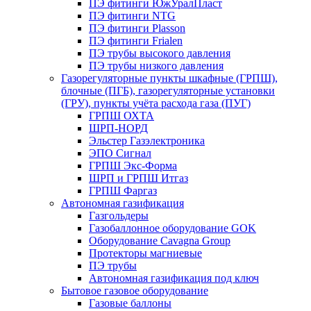
ПЭ фитинги ЮжУралПласт
ПЭ фитинги NTG
ПЭ фитинги Plasson
ПЭ фитинги Frialen
ПЭ трубы высокого давления
ПЭ трубы низкого давления
Газорегуляторные пункты шкафные (ГРПШ),
блочные (ПГБ), газорегуляторные установки
(ГРУ), пункты учёта расхода газа (ПУГ)
ГРПШ ОХТА
ШРП-НОРД
Эльстер Газэлектроника
ЭПО Сигнал
ГРПШ Экс-Форма
ШРП и ГРПШ Итгаз
ГРПШ Фаргаз
Автономная газификация
Газгольдеры
Газобаллонное оборудование GOK
Оборудование Cavagna Group
Протекторы магниевые
ПЭ трубы
Автономная газификация под ключ
Бытовое газовое оборудование
Газовые баллоны