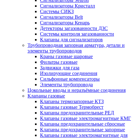
Сигнализаторы Seitron
Сигнализаторы Кристалл
Системы СИКЗ
Сигнализаторы Belt
Сигнализаторы Кенарь
Детекторы загазованности ДЗС
Системы контроля загазованности
Клапаны для сигнализаторов
Трубопроводная запорная арматура, детали и
элементы трубопроводов
Краны газовые шаровые
Фильтры газовые
Задвижки для газа
Изолирующие соединения
Сильфонные компенсаторы
Элементы трубопровода
Цокольные вводы и неразъёмные соединения
Клапаны газовые
Клапаны термозапорные КТЗ
Клапаны газовые Термобрест
Клапаны предохранительные РЕД
Клапаны газовые электромагнитные КМГ
Клапаны предохранительные сбросные
Клапаны предохранительные запорные
Клапаны газовые электромагнитные для