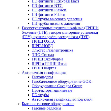
ПЭ фитинги ЮжУралПласт
ПЭ фитинги NTG
ПЭ фитинги Plasson
ПЭ фитинги Frialen
ПЭ трубы высокого давления
ПЭ трубы низкого давления
Газорегуляторные пункты шкафные (ГРПШ),
блочные (ПГБ), газорегуляторные установки
(ГРУ), пункты учёта расхода газа (ПУГ)
ГРПШ ОХТА
ШРП-НОРД
Эльстер Газэлектроника
ЭПО Сигнал
ГРПШ Экс-Форма
ШРП и ГРПШ Итгаз
ГРПШ Фаргаз
Автономная газификация
Газгольдеры
Газобаллонное оборудование GOK
Оборудование Cavagna Group
Протекторы магниевые
ПЭ трубы
Автономная газификация под ключ
Бытовое газовое оборудование
Газовые баллоны