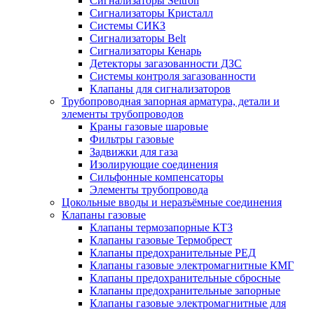
Сигнализаторы Seitron
Сигнализаторы Кристалл
Системы СИКЗ
Сигнализаторы Belt
Сигнализаторы Кенарь
Детекторы загазованности ДЗС
Системы контроля загазованности
Клапаны для сигнализаторов
Трубопроводная запорная арматура, детали и
элементы трубопроводов
Краны газовые шаровые
Фильтры газовые
Задвижки для газа
Изолирующие соединения
Сильфонные компенсаторы
Элементы трубопровода
Цокольные вводы и неразъёмные соединения
Клапаны газовые
Клапаны термозапорные КТЗ
Клапаны газовые Термобрест
Клапаны предохранительные РЕД
Клапаны газовые электромагнитные КМГ
Клапаны предохранительные сбросные
Клапаны предохранительные запорные
Клапаны газовые электромагнитные для