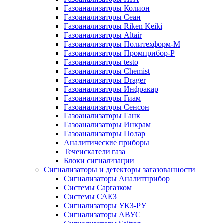
Газоанализаторы Колион
Газоанализаторы Сеан
Газоанализаторы Riken Keiki
Газоанализаторы Altair
Газоанализаторы Политехформ-М
Газоанализаторы Промприбор-Р
Газоанализаторы testo
Газоанализаторы Chemist
Газоанализаторы Drager
Газоанализаторы Инфракар
Газоанализаторы Гиам
Газоанализаторы Сенсон
Газоанализаторы Ганк
Газоанализаторы Инкрам
Газоанализаторы Полар
Аналитические приборы
Течеискатели газа
Блоки сигнализации
Сигнализаторы и детекторы загазованности
Сигнализаторы Аналитприбор
Системы Саргазком
Системы САКЗ
Сигнализаторы УКЗ-РУ
Сигнализаторы АВУС