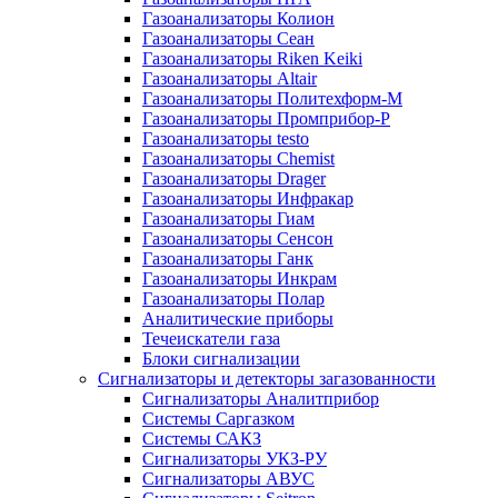
Газоанализаторы Колион
Газоанализаторы Сеан
Газоанализаторы Riken Keiki
Газоанализаторы Altair
Газоанализаторы Политехформ-М
Газоанализаторы Промприбор-Р
Газоанализаторы testo
Газоанализаторы Chemist
Газоанализаторы Drager
Газоанализаторы Инфракар
Газоанализаторы Гиам
Газоанализаторы Сенсон
Газоанализаторы Ганк
Газоанализаторы Инкрам
Газоанализаторы Полар
Аналитические приборы
Течеискатели газа
Блоки сигнализации
Сигнализаторы и детекторы загазованности
Сигнализаторы Аналитприбор
Системы Саргазком
Системы САКЗ
Сигнализаторы УКЗ-РУ
Сигнализаторы АВУС