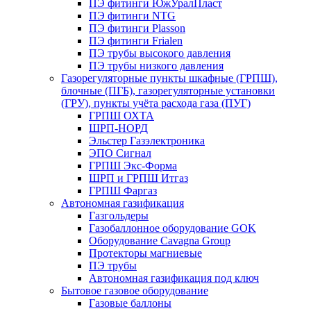
ПЭ фитинги ЮжУралПласт
ПЭ фитинги NTG
ПЭ фитинги Plasson
ПЭ фитинги Frialen
ПЭ трубы высокого давления
ПЭ трубы низкого давления
Газорегуляторные пункты шкафные (ГРПШ),
блочные (ПГБ), газорегуляторные установки
(ГРУ), пункты учёта расхода газа (ПУГ)
ГРПШ ОХТА
ШРП-НОРД
Эльстер Газэлектроника
ЭПО Сигнал
ГРПШ Экс-Форма
ШРП и ГРПШ Итгаз
ГРПШ Фаргаз
Автономная газификация
Газгольдеры
Газобаллонное оборудование GOK
Оборудование Cavagna Group
Протекторы магниевые
ПЭ трубы
Автономная газификация под ключ
Бытовое газовое оборудование
Газовые баллоны