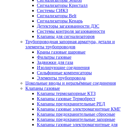
Сигнализаторы Seitron
Сигнализаторы Кристалл
Системы СИКЗ
Сигнализаторы Belt
Сигнализаторы Кенарь
Детекторы загазованности ДЗС
Системы контроля загазованности
Клапаны для сигнализаторов
Трубопроводная запорная арматура, детали и
элементы трубопроводов
Краны газовые шаровые
Фильтры газовые
Задвижки для газа
Изолирующие соединения
Сильфонные компенсаторы
Элементы трубопровода
Цокольные вводы и неразъёмные соединения
Клапаны газовые
Клапаны термозапорные КТЗ
Клапаны газовые Термобрест
Клапаны предохранительные РЕД
Клапаны газовые электромагнитные КМГ
Клапаны предохранительные сбросные
Клапаны предохранительные запорные
Клапаны газовые электромагнитные для