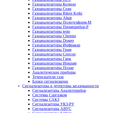
Газоанализаторы Колион
Газоанализаторы Сеан
Газоанализаторы Riken Keiki
Газоанализаторы Altair
Газоанализаторы Политехформ-М
Газоанализаторы Промприбор-Р
Газоанализаторы testo
Газоанализаторы Chemist
Газоанализаторы Drager
Газоанализаторы Инфракар
Газоанализаторы Гиам
Газоанализаторы Сенсон
Газоанализаторы Ганк
Газоанализаторы Инкрам
Газоанализаторы Полар
Аналитические приборы
Течеискатели газа
Блоки сигнализации
Сигнализаторы и детекторы загазованности
Сигнализаторы Аналитприбор
Системы Саргазком
Системы САКЗ
Сигнализаторы УКЗ-РУ
Сигнализаторы АВУС