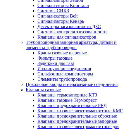
Сигнализаторы Seitron
Сигнализаторы Кристалл
Системы СИКЗ
Сигнализаторы Belt
Сигнализаторы Кенарь
Детекторы загазованности ДЗС
Системы контроля загазованности
Клапаны для сигнализаторов
Трубопроводная запорная арматура, детали и
элементы трубопроводов
Краны газовые шаровые
Фильтры газовые
Задвижки для газа
Изолирующие соединения
Сильфонные компенсаторы
Элементы трубопровода
Цокольные вводы и неразъёмные соединения
Клапаны газовые
Клапаны термозапорные КТЗ
Клапаны газовые Термобрест
Клапаны предохранительные РЕД
Клапаны газовые электромагнитные КМГ
Клапаны предохранительные сбросные
Клапаны предохранительные запорные
Клапаны газовые электромагнитные для