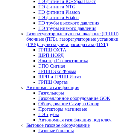
ПЭ фитинги ЮжУралПласт
ПЭ фитинги NTG
ПЭ фитинги Plasson
ПЭ фитинги Frialen
ПЭ трубы высокого давления
ПЭ трубы низкого давления
Газорегуляторные пункты шкафные (ГРПШ),
блочные (ПГБ), газорегуляторные установки
(ГРУ), пункты учёта расхода газа (ПУГ)
ГРПШ ОХТА
ШРП-НОРД
Эльстер Газэлектроника
ЭПО Сигнал
ГРПШ Экс-Форма
ШРП и ГРПШ Итгаз
ГРПШ Фаргаз
Автономная газификация
Газгольдеры
Газобаллонное оборудование GOK
Оборудование Cavagna Group
Протекторы магниевые
ПЭ трубы
Автономная газификация под ключ
Бытовое газовое оборудование
Газовые баллоны