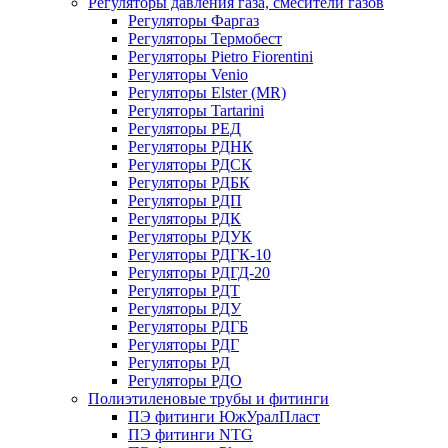
Регуляторы давления газа, смесители газов
Регуляторы Фаргаз
Регуляторы Термобест
Регуляторы Pietro Fiorentini
Регуляторы Venio
Регуляторы Elster (MR)
Регуляторы Tartarini
Регуляторы РЕД
Регуляторы РДНК
Регуляторы РДСК
Регуляторы РДБК
Регуляторы РДП
Регуляторы РДК
Регуляторы РДУК
Регуляторы РДГК-10
Регуляторы РДГД-20
Регуляторы РДТ
Регуляторы РДУ
Регуляторы РДГБ
Регуляторы РДГ
Регуляторы РД
Регуляторы РДО
Полиэтиленовые трубы и фитинги
ПЭ фитинги ЮжУралПласт
ПЭ фитинги NTG