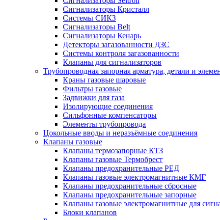
Сигнализаторы Seitron
Сигнализаторы Кристалл
Системы СИКЗ
Сигнализаторы Belt
Сигнализаторы Кенарь
Детекторы загазованности ДЗС
Системы контроля загазованности
Клапаны для сигнализаторов
Трубопроводная запорная арматура, детали и элем
Краны газовые шаровые
Фильтры газовые
Задвижки для газа
Изолирующие соединения
Сильфонные компенсаторы
Элементы трубопровода
Цокольные вводы и неразъёмные соединения
Клапаны газовые
Клапаны термозапорные КТЗ
Клапаны газовые Термобрест
Клапаны предохранительные РЕД
Клапаны газовые электромагнитные КМГ
Клапаны предохранительные сбросные
Клапаны предохранительные запорные
Клапаны газовые электромагнитные для сигн
Блоки клапанов