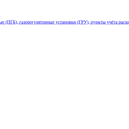
 (ПГБ), газорегуляторные установки (ГРУ), пункты учёта расхо