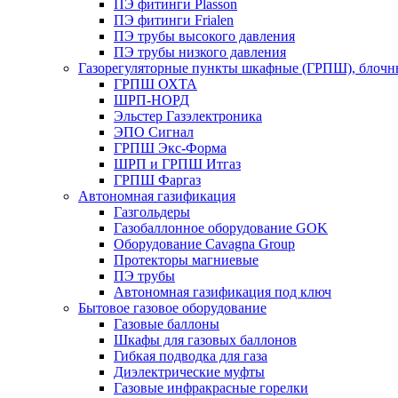
ПЭ фитинги Plasson
ПЭ фитинги Frialen
ПЭ трубы высокого давления
ПЭ трубы низкого давления
Газорегуляторные пункты шкафные (ГРПШ), блочные
ГРПШ ОХТА
ШРП-НОРД
Эльстер Газэлектроника
ЭПО Сигнал
ГРПШ Экс-Форма
ШРП и ГРПШ Итгаз
ГРПШ Фаргаз
Автономная газификация
Газгольдеры
Газобаллонное оборудование GOK
Оборудование Cavagna Group
Протекторы магниевые
ПЭ трубы
Автономная газификация под ключ
Бытовое газовое оборудование
Газовые баллоны
Шкафы для газовых баллонов
Гибкая подводка для газа
Диэлектрические муфты
Газовые инфракрасные горелки