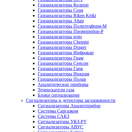
Газоанализаторы Колион
Газоанализаторы Сеан
Газоанализаторы Riken Keiki
Газоанализаторы Altair
Газоанализаторы Политехформ-М
Газоанализаторы Промприбор-Р
Газоанализаторы testo
Газоанализаторы Chemist
Газоанализаторы Drager
Газоанализаторы Инфракар
Газоанализаторы Гиам
Газоанализаторы Сенсон
Газоанализаторы Ганк
Газоанализаторы Инкрам
Газоанализаторы Полар
Аналитические приборы
Течеискатели газа
Блоки сигнализации
Сигнализаторы и детекторы загазованности
Сигнализаторы Аналитприбор
Системы Саргазком
Системы САКЗ
Сигнализаторы УКЗ-РУ
Сигнализаторы АВУС