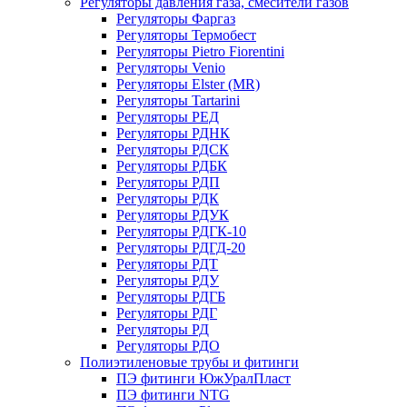
Регуляторы давления газа, смесители газов
Регуляторы Фаргаз
Регуляторы Термобест
Регуляторы Pietro Fiorentini
Регуляторы Venio
Регуляторы Elster (MR)
Регуляторы Tartarini
Регуляторы РЕД
Регуляторы РДНК
Регуляторы РДСК
Регуляторы РДБК
Регуляторы РДП
Регуляторы РДК
Регуляторы РДУК
Регуляторы РДГК-10
Регуляторы РДГД-20
Регуляторы РДТ
Регуляторы РДУ
Регуляторы РДГБ
Регуляторы РДГ
Регуляторы РД
Регуляторы РДО
Полиэтиленовые трубы и фитинги
ПЭ фитинги ЮжУралПласт
ПЭ фитинги NTG