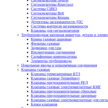
Сигнализаторы Seitron
Сигнализаторы Кристалл
Системы СИКЗ
Сигнализаторы Belt
Сигнализаторы Кенарь
Детекторы загазованности ДЗС
Системы контроля загазованности
Клапаны для сигнализаторов
Трубопроводная запорная арматура, детали и элем
Краны газовые шаровые
Фильтры газовые
Задвижки для газа
Изолирующие соединения
Сильфонные компенсаторы
Элементы трубопровода
Цокольные вводы и неразъёмные соединения
Клапаны газовые
Клапаны термозапорные КТЗ
Клапаны газовые Термобрест
Клапаны предохранительные РЕД
Клапаны газовые электромагнитные КМГ
Клапаны предохранительные сбросные
Клапаны предохранительные запорные
Клапаны газовые электромагнитные для сигн
Блоки клапанов