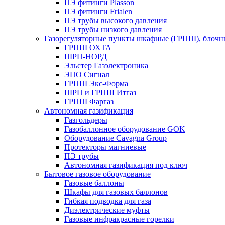
ПЭ фитинги Plasson
ПЭ фитинги Frialen
ПЭ трубы высокого давления
ПЭ трубы низкого давления
Газорегуляторные пункты шкафные (ГРПШ), блочные
ГРПШ ОХТА
ШРП-НОРД
Эльстер Газэлектроника
ЭПО Сигнал
ГРПШ Экс-Форма
ШРП и ГРПШ Итгаз
ГРПШ Фаргаз
Автономная газификация
Газгольдеры
Газобаллонное оборудование GOK
Оборудование Cavagna Group
Протекторы магниевые
ПЭ трубы
Автономная газификация под ключ
Бытовое газовое оборудование
Газовые баллоны
Шкафы для газовых баллонов
Гибкая подводка для газа
Диэлектрические муфты
Газовые инфракрасные горелки