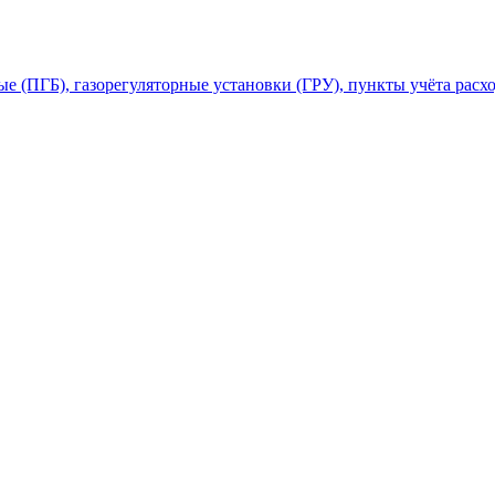
 (ПГБ), газорегуляторные установки (ГРУ), пункты учёта расхо