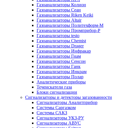
Газоанализаторы Колион
Газоанализаторы Сеан
Газоанализаторы Riken Keiki
Газоанализаторы Altair
Газоанализаторы Политехформ-М
Газоанализаторы Промприбор-Р
Газоанализаторы testo
Газоанализаторы Chemist
Газоанализаторы Drager
Газоанализаторы Инфракар
Газоанализаторы Гиам
Газоанализаторы Сенсон
Газоанализаторы Ганк
Газоанализаторы Инкрам
Газоанализаторы Полар
Аналитические приборы
Течеискатели газа
Блоки сигнализации
Сигнализаторы и детекторы загазованности
Сигнализаторы Аналитприбор
Системы Саргазком
Системы САКЗ
Сигнализаторы УКЗ-РУ
Сигнализаторы АВУС